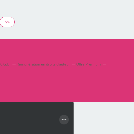
>>
C.G.U.
Rémunération en droits d'auteur
Offre Premium