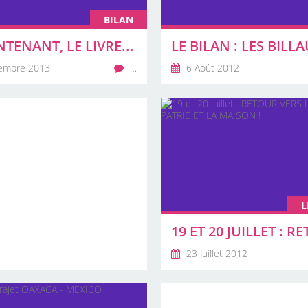
BILAN
NTENANT, LE LIVRE...
embre 2013
…
6 Août 2012
L
23 Juillet 2012