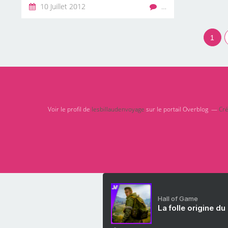
10 Juillet 2012
…
1
Voir le profil de
lesbillaudenvoyage
sur le portail Overblog
Cré
Hall of Game
La folle origine du