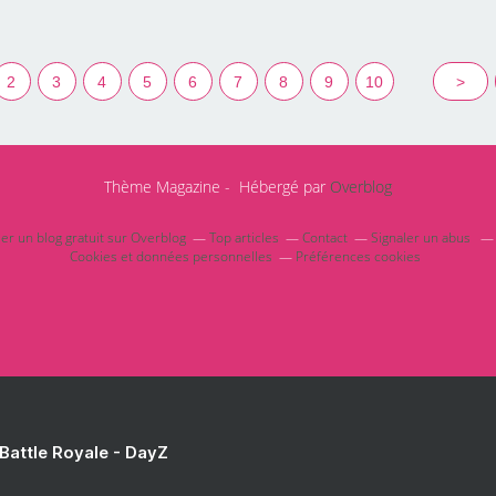
2
3
4
5
6
7
8
9
10
20
>
Thème Magazine - Hébergé par
Overblog
er un blog gratuit sur Overblog
Top articles
Contact
Signaler un abus
Cookies et données personnelles
Préférences cookies
 Battle Royale - DayZ