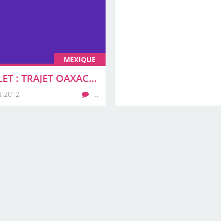
MEXIQUE
13 JUILLET : TRAJET OAXACA - MEXICO
et 2012
…