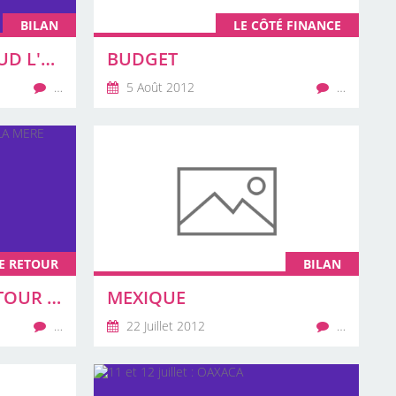
BILAN
LE CÔTÉ FINANCE
LE BILAN : LES BILLAUD L'AVAIENT DIT.... LES BILLAUD L'ONT FAIT !
BUDGET
…
5 Août 2012
…
E RETOUR
BILAN
19 ET 20 JUILLET : RETOUR VERS LA MERE PATRIE ET LA MAISON !
MEXIQUE
…
22 Juillet 2012
…